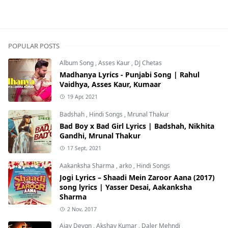
POPULAR POSTS
Album Song
,
Asses Kaur
,
DJ Chetas
Madhanya Lyrics - Punjabi Song | Rahul
Vaidhya, Asses Kaur, Kumaar
19 Apr, 2021
Badshah
,
Hindi Songs
,
Mrunal Thakur
Bad Boy x Bad Girl Lyrics | Badshah, Nikhita
Gandhi, Mrunal Thakur
17 Sept, 2021
Aakanksha Sharma
,
arko
,
Hindi Songs
Jogi Lyrics – Shaadi Mein Zaroor Aana (2017)
song lyrics | Yasser Desai, Aakanksha
Sharma
2 Nov, 2017
Ajay Devgn
,
Akshay Kumar
,
Daler Mehndi