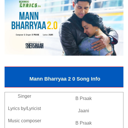
Mann Bharryaa 2 0 Song Info
Singer
B Praak
Lyrics by/Lyricist
Jaani
Music composer
B Praak