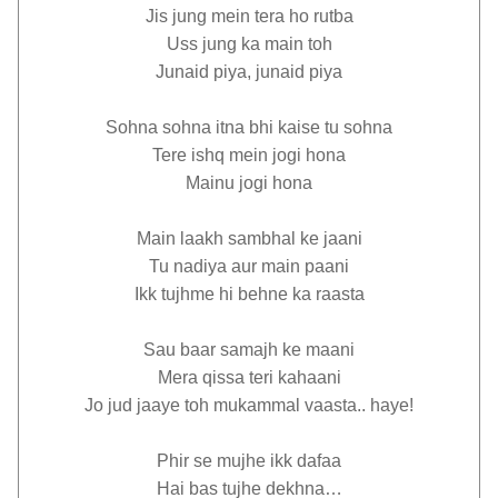
Jis jung mein tera ho rutba
Uss jung ka main toh
Junaid piya, junaid piya
Sohna sohna itna bhi kaise tu sohna
Tere ishq mein jogi hona
Mainu jogi hona
Main laakh sambhal ke jaani
Tu nadiya aur main paani
Ikk tujhme hi behne ka raasta
Sau baar samajh ke maani
Mera qissa teri kahaani
Jo jud jaaye toh mukammal vaasta.. haye!
Phir se mujhe ikk dafaa
Hai bas tujhe dekhna…