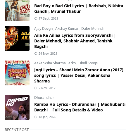
Bad Boy x Bad Girl Lyrics | Badshah, Nikhita
Gandhi, Mrunal Thakur
17 Sept, 2021
Ajay Devgn
,
Akshay Kumar
,
Daler Mehndi
Aila Re Aillaa Lyrics from Sooryavanshi |
Daler Mehndi, Shabbir Ahmed, Tanishk
Bagchi
29 Nov, 2021
Aakanksha Sharma
,
arko
,
Hindi Songs
Jogi Lyrics – Shaadi Mein Zaroor Aana (2017)
song lyrics | Yasser Desai, Aakanksha
Sharma
2 Nov, 2017
Dhurandhar
Ramba Ho Lyrics - Dhurandhar | Madhubanti
Bagchi | Full Song Details & Video
18 Jan, 2026
RECENT POST