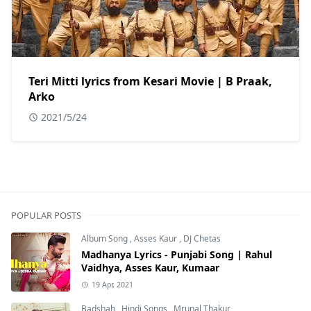
Teri Mitti lyrics from Kesari Movie | B Praak,
Arko
2021/5/24
POPULAR POSTS
Album Song
,
Asses Kaur
,
DJ Chetas
Madhanya Lyrics - Punjabi Song | Rahul
Vaidhya, Asses Kaur, Kumaar
19 Apr, 2021
Badshah
,
Hindi Songs
,
Mrunal Thakur