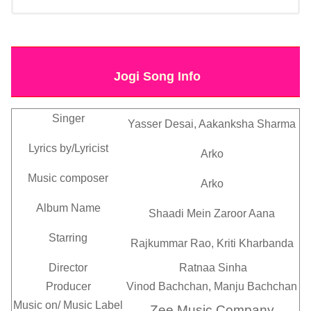
Jogi Song Info
Singer
Yasser Desai, Aakanksha Sharma
Lyrics by/Lyricist
Arko
Music composer
Arko
Album Name
Shaadi Mein Zaroor Aana
Starring
Rajkummar Rao, Kriti Kharbanda
Director
Ratnaa Sinha
Producer
Vinod Bachchan, Manju Bachchan
Music on/
Music Label
Zee Music Company