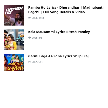
Ramba Ho Lyrics - Dhurandhar | Madhubanti
Bagchi | Full Song Details & Video
2026/1/18
Kela Mausammi Lyrics Ritesh Pandey
2025/5/3
Garmi Lage Ae Sona Lyrics Shilpi Raj
2025/5/3
Palang Tutela Lyrics Khesari Lal Yadav
2025/5/3
Badhaai Do Title Track from Badhaai Do |