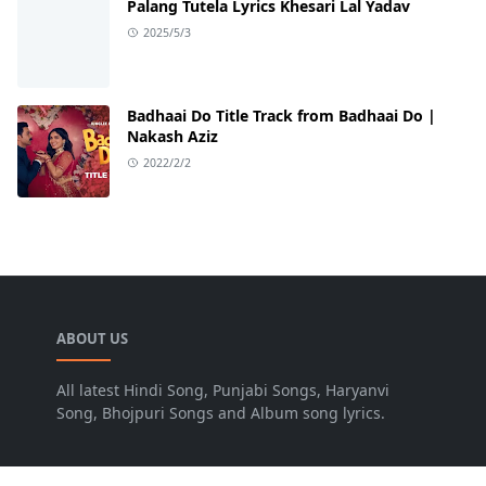
Palang Tutela Lyrics Khesari Lal Yadav
2025/5/3
Badhaai Do Title Track from Badhaai Do |
Nakash Aziz
2022/2/2
ABOUT US
All latest Hindi Song, Punjabi Songs, Haryanvi
Song, Bhojpuri Songs and Album song lyrics.
LEARN MORE