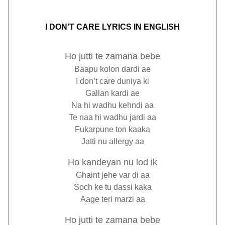
I DON'T CARE LYRICS IN ENGLISH
Ho jutti te zamana bebe
Baapu kolon dardi ae
I don’t care duniya ki
Gallan kardi ae
Na hi wadhu kehndi aa
Te naa hi wadhu jardi aa
Fukarpune ton kaaka
Jatti nu allergy aa
Ho kandeyan nu lod ik
Ghaint jehe var di aa
Soch ke tu dassi kaka
Aage teri marzi aa
Ho jutti te zamana bebe