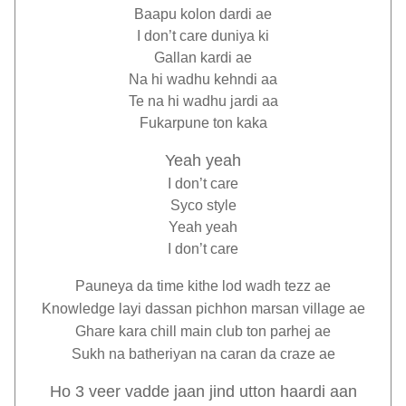
Baapu kolon dardi ae
I don’t care duniya ki
Gallan kardi ae
Na hi wadhu kehndi aa
Te na hi wadhu jardi aa
Fukarpune ton kaka
Yeah yeah
I don’t care
Syco style
Yeah yeah
I don’t care
Pauneya da time kithe lod wadh tezz ae
Knowledge layi dassan pichhon marsan village ae
Ghare kara chill main club ton parhej ae
Sukh na batheriyan na caran da craze ae
Ho 3 veer vadde jaan jind utton haardi aan