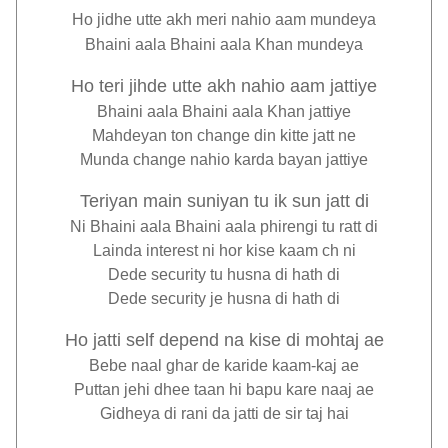
Ho jidhe utte akh meri nahio aam mundeya
Bhaini aala Bhaini aala Khan mundeya
Ho teri jihde utte akh nahio aam jattiye
Bhaini aala Bhaini aala Khan jattiye
Mahdeyan ton change din kitte jatt ne
Munda change nahio karda bayan jattiye
Teriyan main suniyan tu ik sun jatt di
Ni Bhaini aala Bhaini aala phirengi tu ratt di
Lainda interest ni hor kise kaam ch ni
Dede security tu husna di hath di
Dede security je husna di hath di
Ho jatti self depend na kise di mohtaj ae
Bebe naal ghar de karide kaam-kaj ae
Puttan jehi dhee taan hi bapu kare naaj ae
Gidheya di rani da jatti de sir taj hai