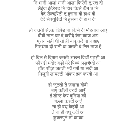
नि
भानी
आला
भानी
आला
फिरेंगी
तू
रत्त
दी
लैइंदा
इंटेरेस्ट
नि
होर
किसे
कॅम
च
नि
देदे
सेक्यूरिटी
तू
हुसना
दी
हाथ
दी
देदे
सेक्यूरिटी
जे
हुसना
दी
हाथ
दी
हो
जतती
सेल्फ़
डिपेंड
ना
किसे
दी
मोहताज
आए
बीबी
नाल
घर
दे
करीदे
कॅम
काज
आए
पुत्तन
जही
धी
तां
ही
बापू
करे
नाज़
आए
गिड्धेया
दी
रानी
दा
जतती
दे
सिर
ताज
है
हो
दिल
ते
दिमाग़
जतती
अखन
विचों
पढ़ड़ी
आ
फीरडी
मंदीर
बड़ी
मेरे
पिच्चे
लड़
�
दी
आ
हॉट
पॉइंट
जतती
भवें
गर्मी
या
सर्दी
आ
मिलुगी
लायल्टी
ऑफर
इक
करदी
आ
हो
जुटती
ते
ज़माना
बीबी
बापू
कॉलों
दरदी
आएँ
ई
डोन्ट
केर
दुनिया
की
गल्लां
करदी
आएँ
ना
ही
वधू
केहंदी
आ
ते
ना
ही
वधू
जर्र्दी
आ
फुकरपुने
तों
काका