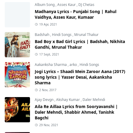
Album Song
,
Asses Kaur
,
DJ Chetas
Madhanya Lyrics - Punjabi Song | Rahul
Vaidhya, Asses Kaur, Kumaar
19 Apr, 2021
Badshah
,
Hindi Songs
,
Mrunal Thakur
Bad Boy x Bad Girl Lyrics | Badshah, Nikhita
Gandhi, Mrunal Thakur
17 Sept, 2021
Aakanksha Sharma
,
arko
,
Hindi Songs
Jogi Lyrics – Shaadi Mein Zaroor Aana (2017)
song lyrics | Yasser Desai, Aakanksha
Sharma
2 Nov, 2017
Ajay Devgn
,
Akshay Kumar
,
Daler Mehndi
Aila Re Aillaa Lyrics from Sooryavanshi |
Daler Mehndi, Shabbir Ahmed, Tanishk
Bagchi
29 Nov, 2021