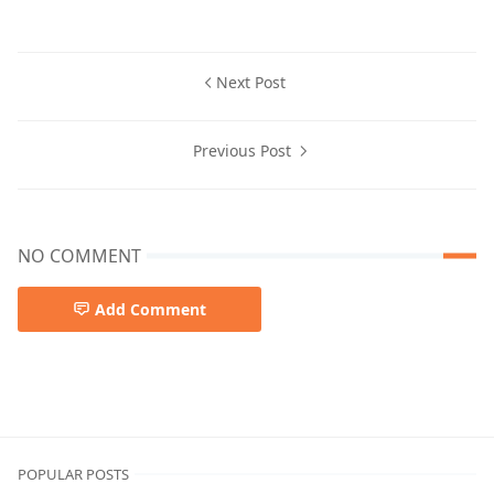
Next Post
Previous Post
NO COMMENT
Add Comment
Khan bhaini,Punjabi Songs,Shipra Goyal,Syco Style
POPULAR POSTS