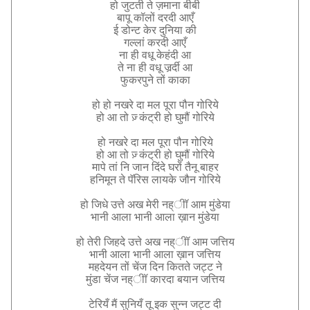
हो
जुटती
ते
ज़माना
बीबी
बापू
कॉलों
दरदी
आएँ
ई
डोन्ट
केर
दुनिया
की
गल्लां
करदी
आएँ
ना
ही
वधू
केहंदी
आ
ते
ना
ही
वधू
जर्र्दी
आ
फुकरपुने
तों
काका
हो
हो
नखरे
दा
मल
पूरा
पौन
गोरिये
हो
आ
तो
ज़्
कंट्री
हो
घुमौं
गोरिये
हो
नखरे
दा
मल
पूरा
पौन
गोरिये
हो
आ
तो
ज़्
कंट्री
हो
घुमौं
गोरिये
मापे
तां
नि
जान
दिंदे
घरों
तैनू
बाहर
हनिमून
ते
पॅरिस
लायके
जौन
गोरिये
हो
जिधे
उत्ते
अख
मेरी
नह्ीॉ
आम
मुंडेया
भानी
आला
भानी
आला
ख़ान
मुंडेया
हो
तेरी
जिहदे
उत्ते
अख
नह्ीॉ
आम
जत्तिय
भानी
आला
भानी
आला
ख़ान
जत्तिय
महदेयन
तों
चेंज
दिन
कितते
जट्ट
ने
मुंडा
चेंज
नह्ीॉ
कारदा
बयान
जत्तिय
टेरियँ
मैं
सुनियँ
तू
इक
सुन्न
जट्ट
दी