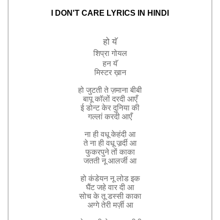
I DON'T CARE LYRICS IN HINDI
हो
यॅ
शिप्रा
गोयल
हन
यॅ
मिस्टर
ख़ान
हो
जुटती
ते
ज़माना
बीबी
बापू
कॉलों
दरदी
आएँ
ई
डोन्ट
केर
दुनिया
की
गल्लां
करदी
आएँ
ना
ही
वधू
केहंदी
आ
ते
ना
ही
वधू
जर्र्दी
आ
फुकरपुने
तों
काका
जतती
नू
आलर्जी
आ
हो
कंडेयन
नू
लोड
इक
घैंट
जहे
वार
दी
आ
सोच
के
तू
डस्सी
काका
अग्गे
तेरी
मर्ज़ी
आ