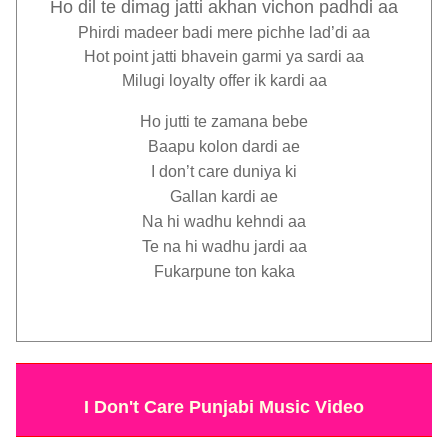
Ho dil te dimag jatti akhan vichon padhdi aa
Phirdi madeer badi mere pichhe lad’di aa
Hot point jatti bhavein garmi ya sardi aa
Milugi loyalty offer ik kardi aa
Ho jutti te zamana bebe
Baapu kolon dardi ae
I don’t care duniya ki
Gallan kardi ae
Na hi wadhu kehndi aa
Te na hi wadhu jardi aa
Fukarpune ton kaka
I Don't Care Punjabi Music Video