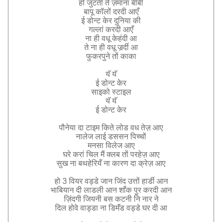
हो
जुटती
ते
ज़माना
बीबी
बापू
कॉलों
दरदी
आएँ
ई
डोन्ट
केर
दुनिया
की
गल्लां
करदी
आएँ
ना
ही
वधू
केहंदी
आ
ते
ना
ही
वधू
जर्र्दी
आ
फुकरपुने
तों
काका
यॅ
यॅ
ई
डोन्ट
केर
साइको
स्टाइल
यॅ
यॅ
ई
डोन्ट
केर
पौनेया
दा
टाइम
किते
लोड
वध
तेज़
आए
नालेज
लाई
डससन
पिच्चों
मनसा
विलेज
आए
घरे
करां
चिल
मैं
क्लब
तों
परहेज़
आए
सुख
ना
बथहेरियँ
ना
कारण
दा
क्रेज़
आए
हो
3
वियर
वड्डे
जान
जिंद
उत्तों
हार्डी
आन
भाबियान
दी
लाडली
आन
शॉंक
पुर
करदी
आन
ज़िंदगी
जियनी
बस
कटनी
नि
नार
ने
दिल
होवे
वाड्डा
ना
डिमॅंड
वड्डे
घर
दी
आ