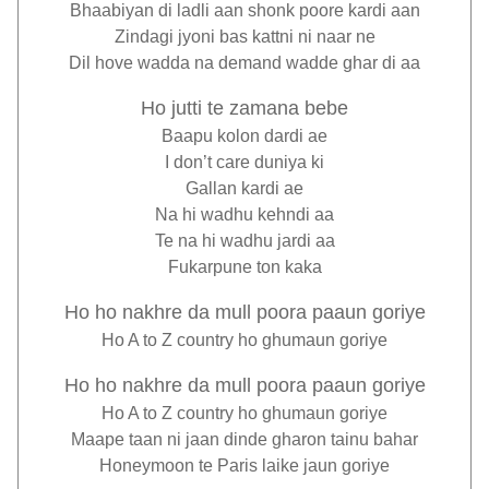
Bhaabiyan di ladli aan shonk poore kardi aan
Zindagi jyoni bas kattni ni naar ne
Dil hove wadda na demand wadde ghar di aa
Ho jutti te zamana bebe
Baapu kolon dardi ae
I don’t care duniya ki
Gallan kardi ae
Na hi wadhu kehndi aa
Te na hi wadhu jardi aa
Fukarpune ton kaka
Ho ho nakhre da mull poora paaun goriye
Ho A to Z country ho ghumaun goriye
Ho ho nakhre da mull poora paaun goriye
Ho A to Z country ho ghumaun goriye
Maape taan ni jaan dinde gharon tainu bahar
Honeymoon te Paris laike jaun goriye