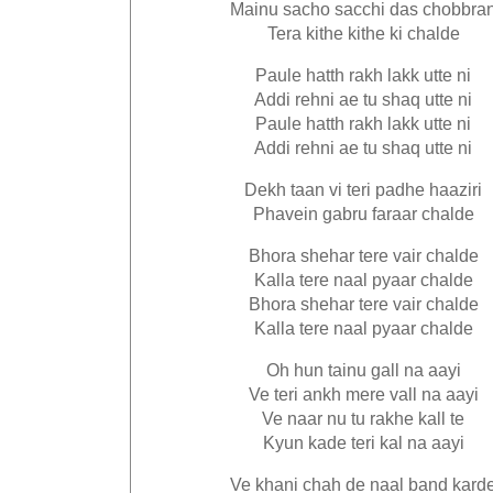
Mainu sacho sacchi das chobbra
Tera kithe kithe ki chalde
Paule hatth rakh lakk utte ni
Addi rehni ae tu shaq utte ni
Paule hatth rakh lakk utte ni
Addi rehni ae tu shaq utte ni
Dekh taan vi teri padhe haaziri
Phavein gabru faraar chalde
Bhora shehar tere vair chalde
Kalla tere naal pyaar chalde
Bhora shehar tere vair chalde
Kalla tere naal pyaar chalde
Oh hun tainu gall na aayi
Ve teri ankh mere vall na aayi
Ve naar nu tu rakhe kall te
Kyun kade teri kal na aayi
Ve khani chah de naal band kard