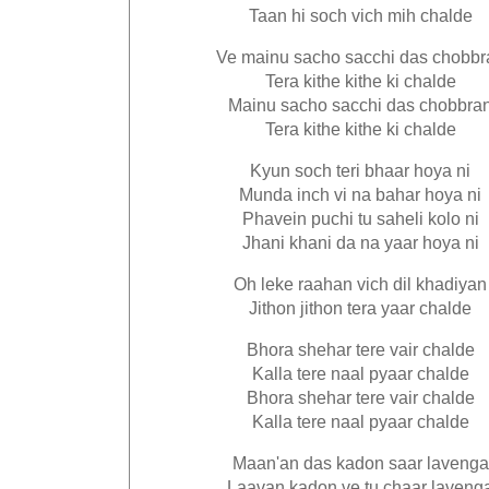
Taan hi soch vich mih chalde
Ve mainu sacho sacchi das chobbr
Tera kithe kithe ki chalde
Mainu sacho sacchi das chobbra
Tera kithe kithe ki chalde
Kyun soch teri bhaar hoya ni
Munda inch vi na bahar hoya ni
Phavein puchi tu saheli kolo ni
Jhani khani da na yaar hoya ni
Oh leke raahan vich dil khadiyan
Jithon jithon tera yaar chalde
Bhora shehar tere vair chalde
Kalla tere naal pyaar chalde
Bhora shehar tere vair chalde
Kalla tere naal pyaar chalde
Maan'an das kadon saar lavenga
Laavan kadon ve tu chaar laveng