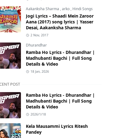
Aakanksha Sharma
,
arko
,
Hindi Songs
Jogi Lyrics – Shaadi Mein Zaroor
Aana (2017) song lyrics | Yasser
Desai, Aakanksha Sharma
2 Nov, 2017
Dhurandhar
Ramba Ho Lyrics - Dhurandhar |
Madhubanti Bagchi | Full Song
Details & Video
18 Jan, 2026
CENT POST
Ramba Ho Lyrics - Dhurandhar |
Madhubanti Bagchi | Full Song
Details & Video
2026/1/18
Kela Mausammi Lyrics Ritesh
Pandey