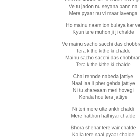
Ve tu jadon nu seyana bann na
Mere pyaar nu vi maar lavenga
Ho mainu naam ton bulaya kar v
Kyun tere muhon ji ji chalde
Ve mainu sacho sacchi das chobbr
Tera kithe kithe ki chalde
Mainu sacho sacchi das chobbra
Tera kithe kithe ki chalde
Chal rehnde nabeda jattiye
Naal laa li pher gehda jattiye
Ni tu shareaam meri hovegi
Korala hou tera jattiye
Ni teri mere utte ankh chaldi
Mere hatthon hathiyar chalde
Bhora shehar tere vair chalde
Kalla tere naal pyaar chalde