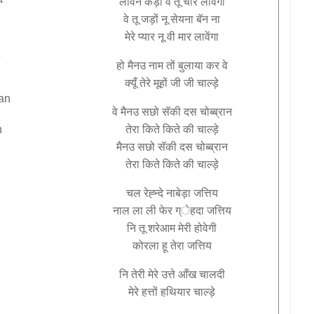
लावन
कड़ों
वे
तू
चार
लावेंगा
वे
तू
जड़ों
नू
सेयना
बॅन
ना
मेरे
प्यार
नू
वी
मार
लावेंगा
e
हो
मैनउ
नाम
तों
बुलाया
कर
वे
क्यूँ
तेरे
मूहों
जी
जी
चाल्ड़े
an
वे
मैनउ
सछो
सॅकी
दस
चोब्ब्रान
n
तेरा
किते
किते
की
चाल्ड़े
मैनउ
सछो
सॅकी
दस
चोब्ब्रान
तेरा
किते
किते
की
चाल्ड़े
चल
रेह्न्दे
नाबेड़ा
जत्तिय
नाल
ला
ली
फेर
ग्ेहदा
जत्तिय
नि
तू
शरेआम
मेरी
होवेगी
कोरला
हू
तेरा
जत्तिय
नि
तेरी
मेरे
उत्ते
आँख
चालदी
मेरे
हत्तों
हथियार
चाल्ड़े