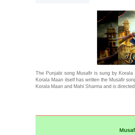
The Punjabi song Musafir is sung by Korala
Korala Maan itself has written the Musafir song
Korala Maan and Mahi Sharma and is directed
Gurlej Akhtar,Korala Maan,Munda Maana Da (2021
Musafi