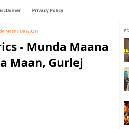
isclaimer
Privacy Policy
PO
a Maana Da (2021)
rics - Munda Maana
la Maan, Gurlej