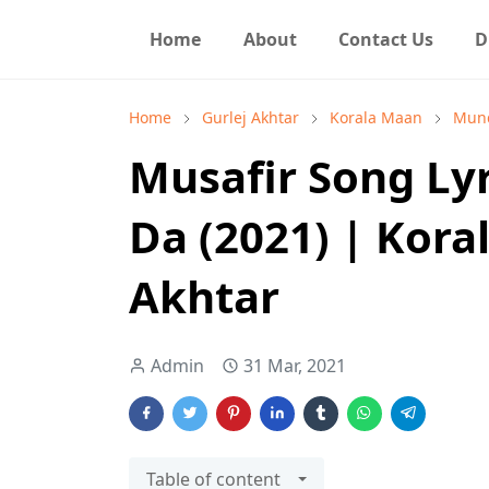
Home
About
Contact Us
D
Home
Gurlej Akhtar
Korala Maan
Mund
Musafir Song Ly
Da (2021) | Kora
Akhtar
Admin
31 Mar, 2021
Table of content