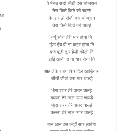
वे
मैनउ
सछो
सॅकी
दस
चोब्ब्रान
तेरा
किते
किते
की
चाल्ड़े
an
मैनउ
सछो
सॅकी
दस
चोब्ब्रान
तेरा
किते
किते
की
चाल्ड़े
n
क्यूँ
सोच
तेरी
भार
होया
नि
मुंडा
इंच
वी
ना
बाहर
होया
नि
फवें
पूछी
तू
सहेली
कोलो
नि
झाँई
खानी
दा
ना
यार
होया
नि
ओह
लेके
राहन
विच
दिल
खाड़ियान
जीतों
जीतों
तेरा
यार
चाल्ड़े
भोरा
शहर
तेरे
वायर
चाल्ड़े
कल्ला
तेरे
नाल
प्यार
चाल्ड़े
भोरा
शहर
तेरे
वायर
चाल्ड़े
कल्ला
तेरे
नाल
प्यार
चाल्ड़े
मान
’
आन
दस
कड़ों
सार
लावेंगा
a