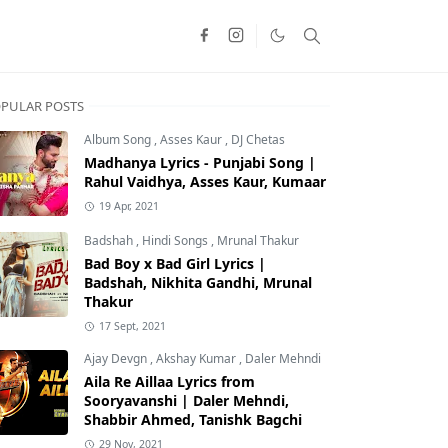
PULAR POSTS
Album Song
,
Asses Kaur
,
DJ Chetas
Madhanya Lyrics - Punjabi Song |
Rahul Vaidhya, Asses Kaur, Kumaar
19 Apr, 2021
Badshah
,
Hindi Songs
,
Mrunal Thakur
Bad Boy x Bad Girl Lyrics |
Badshah, Nikhita Gandhi, Mrunal
Thakur
17 Sept, 2021
Ajay Devgn
,
Akshay Kumar
,
Daler Mehndi
Aila Re Aillaa Lyrics from
Sooryavanshi | Daler Mehndi,
Shabbir Ahmed, Tanishk Bagchi
29 Nov, 2021