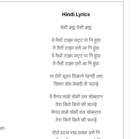
Hindi Lyrics
देसी
क्र्यू
!
देसी
क्र्यू
!
वे
मैथों
टाइम
जट्ट
पा
नि
हुंदा
ते
तैतों
टाइम
उत्ते
आ
नि
हुंदा
वे
मैथों
टाइम
जट्ट
पा
नि
हुंदा
ते
तैतों
टाइम
उत्ते
आ
नि
हुंदा
ना
तेरी
सूरत
ठिकाने
रेहन्दी
आए
दिमाग़
डॅस
केहदी
वी
चाल्ड़े
वे
मैनउ
सछो
सॅकी
दस
चोब्ब्रान
तेरा
किते
किते
की
चाल्ड़े
मैनउ
सछो
सॅकी
दस
चोब्ब्रान
तेरा
किते
किते
की
चाल्ड़े
an
पौले
हटथ
रख
लक्क
उत्ते
नि