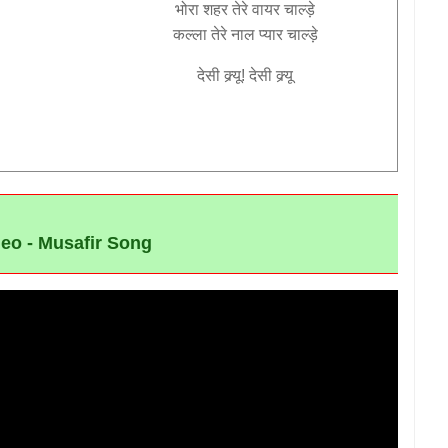
भोरा
शहर
तेरे
वायर
चाल्ड़े
कल्ला
तेरे
नाल
प्यार
चाल्ड़े
देसी
क्र्यू
!
देसी
क्र्यू
eo - Musafir Song