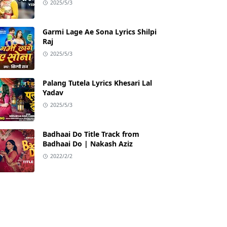
2025/5/3
Garmi Lage Ae Sona Lyrics Shilpi
Raj
2025/5/3
Palang Tutela Lyrics Khesari Lal
Yadav
2025/5/3
Badhaai Do Title Track from
Badhaai Do | Nakash Aziz
2022/2/2